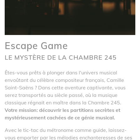
Escape Game
LE MYSTÈRE DE LA CHAMBRE 245
Êtes-vous prêts à plonger dans l'univers musical
envoûtant du célèbre compositeur français, Camille
Saint-Saëns ? Dans cette aventure captivante, vous
serez transportés au siècle passé, où la musique
classique régnait en maître dans la Chambre 245.
Votre mission: découvrir les partitions secrètes et
mystérieusement cachées de ce génie musical.
Avec le tic-tac du métronome comme guide, laissez-
vous emporter par les mélodies enchanteresses de ses