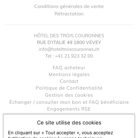
Conditions générales de vente
Rétractation
HÔTEL DES TROIS COURONNES
RUE D’ITALIE 49
1800
VEVEY
info@hoteltroiscouronnes.ch
Tel :
+41 21 923 32 00
↺
✕
FAQ acheteur
Mentions légales
contact
Politique de Confidentialité
Gestion des cookies
Échanger / consulter mon bon et FAQ bénéficiaire
Engagements RSE
Ce site utilise des cookies
Console SecretBox ®
, éditeur de la solution de chèques et
En cliquant sur « Tout accepter », vous acceptez
coffrets cadeaux